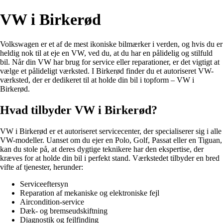
VW i Birkerød
Volkswagen er et af de mest ikoniske bilmærker i verden, og hvis du er
heldig nok til at eje en VW, ved du, at du har en pålidelig og stilfuld
bil. Når din VW har brug for service eller reparationer, er det vigtigt at
vælge et pålideligt værksted. I Birkerød finder du et autoriseret VW-
værksted, der er dedikeret til at holde din bil i topform – VW i
Birkerød.
Hvad tilbyder VW i Birkerød?
VW i Birkerød er et autoriseret servicecenter, der specialiserer sig i alle
VW-modeller. Uanset om du ejer en Polo, Golf, Passat eller en Tiguan,
kan du stole på, at deres dygtige teknikere har den ekspertise, der
kræves for at holde din bil i perfekt stand. Værkstedet tilbyder en bred
vifte af tjenester, herunder:
Serviceeftersyn
Reparation af mekaniske og elektroniske fejl
Aircondition-service
Dæk- og bremseudskiftning
Diagnostik og fejlfinding