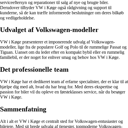
serviceeftersyn og reparationer til salg af nye og brugte biler.
Derudover tilbyder VW i Køge også rådgivning og support til
kunderne, så de kan træffe informerede beslutninger om deres bilkøb
og vedligeholdelse.
Udvalget af Volkswagen-modeller
VW i Køge præsenterer et imponerende udvalg af Volkswagen-
modeller, lige fra de populære Golf og Polo til de rummelige Passat og
Tiguan. Uanset om du leder efter en kompakt bybil eller en rummelig
familiebil, er der noget for enhver smag og behov hos VW i Køge.
Det professionelle team
VW i Køge har et dedikeret team af erfarne specialister, der er klar til at
hjælpe dig med alt, hvad du har brug for. Med deres ekspertise og
passion for biler vil du opleve en førsteklasses service, når du besøger
VW i Køge.
Sammenfatning
Alt i alt er VW i Køge et centralt sted for Volkswagen-entusiaster og
bilejere. Med sit brede udvalg af tjenester, topmoderne Volkswagen-