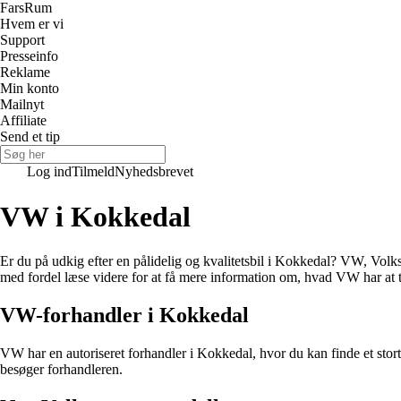
Fars
Rum
Hvem er vi
Support
Presseinfo
Reklame
Min konto
Mailnyt
Affiliate
Send et tip
Log ind
Tilmeld
Nyhedsbrevet
VW i Kokkedal
Er du på udkig efter en pålidelig og kvalitetsbil i Kokkedal? VW, Volks
med fordel læse videre for at få mere information om, hvad VW har at 
VW-forhandler i Kokkedal
VW har en autoriseret forhandler i Kokkedal, hvor du kan finde et stort
besøger forhandleren.