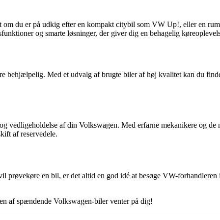
 om du er på udkig efter en kompakt citybil som VW Up!, eller en ru
funktioner og smarte løsninger, der giver dig en behagelig køreoplevel
ehjælpelig. Med et udvalg af brugte biler af høj kvalitet kan du finde
og vedligeholdelse af din Volkswagen. Med erfarne mekanikere og de nye
kift af reservedele.
il prøvekøre en bil, er det altid en god idé at besøge VW-forhandleren i
den af spændende Volkswagen-biler venter på dig!