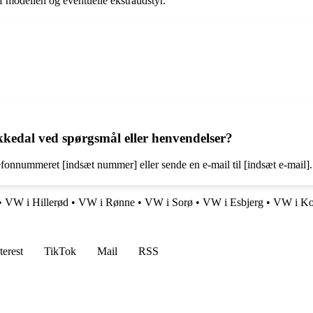
 modellen og eventuelle ekstraudstyr.
dal ved spørgsmål eller henvendelser?
nnummeret [indsæt nummer] eller sende en e-mail til [indsæt e-mail].
•
VW i Hillerød
•
VW i Rønne
•
VW i Sorø
•
VW i Esbjerg
•
VW i Ko
terest
TikTok
Mail
RSS