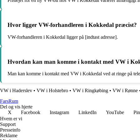
Prislejet for en ny VW-bil hos VW i Kokkedal varierer afhængigt af
Hvor ligger VW-forhandleren i Kokkedal præcist?
VW-forhandleren i Kokkedal ligger på [indtast adresse].
Hvordan kan man komme i kontakt med VW i Kokke
Man kan komme i kontakt med VW i Kokkedal ved at ringe på telefo
VW i Haderslev
•
VW i Holstebro
•
VW i Ringkøbing
•
VW i Rønne
Fars
Rum
Del og vis hjerte
X
Facebook
Instagram
LinkedIn
YouTube
Pin
Hvem er vi
Support
Presseinfo
Reklame