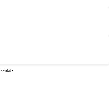
kkedal
•