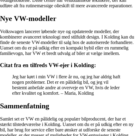
vedligeholdelse. Disse centre har veluddannede teknikere, der kan
udføre alt fra rutinemæssige olieskift til mere avancerede reparationer.
Nye VW-modeller
Volkswagen lancerer løbende nye og opdaterede modeller, der
kombinerer avanceret teknologi med stilfuldt design. I Kolding kan du
finde de seneste VW-modeller til salg hos de autoriserede forhandlere.
Uanset om du er på udkig efter en kompakt bybil eller en rummelig
familievogn, har VW et bredt udvalg af biler at vælge imellem.
Citat fra en tilfreds VW-ejer i Kolding:
Jeg har kørt i min VW i flere år nu, og jeg har aldrig haft
nogen problemer. Det er en pålidelig bil, og jeg vil
bestemt anbefale andre at overveje en VW, hvis de leder
efter kvalitet og komfort. – Maria, Kolding
Sammenfatning
Samlet set er VW en pålidelig og populær bilproducent, der har et
stærkt tilstedeværelse i Kolding. Uanset om du er på udkig efter en ny
bil, har brug for service eller bare ønsker at udforske de seneste
modeller, er der masser af muligheder for VW-entusiaster i Kolding.