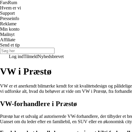
Fars
Rum
Hvem er vi
Support
Presseinfo
Reklame
Min konto
Mailnyt
Affiliate
Send et tip
Log ind
Tilmeld
Nyhedsbrevet
VW i Præstø
VW er et anerkendt bilmærke kendt for sit kvalitetsdesign og pålidelige 
vi udforske alt, hvad du behøver at vide om VW i Præstø, fra forhandler
VW-forhandlere i Præstø
Præstø har et udvalg af autoriserede VW-forhandlere, der tilbyder et b
Uanset om du leder efter en familiebil, en SUV eller en økonomisk cit