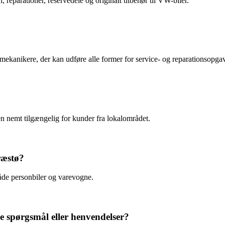
reparationer, reservedele og originalt tilbehør til VW-biler.
ekanikere, der kan udføre alle former for service- og reparationsopgav
en nemt tilgængelig for kunder fra lokalområdet.
ræstø?
både personbiler og varevogne.
 spørgsmål eller henvendelser?