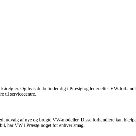
køretøjer. Og hvis du befinder dig i Præstø og leder efter VW-forhandlere
e til servicecentre.
redt udvalg af nye og brugte VW-modeller. Disse forhandlere kan hjælpe 
ybil, har VW i Præstø noget for enhver smag.