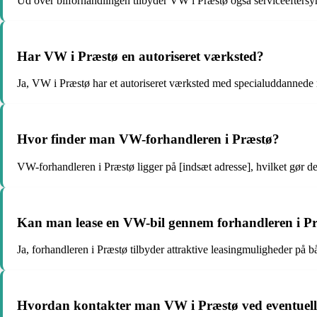
Ud over bilforhandlingen tilbyder VW i Præstø også serviceeftersyn, 
Har VW i Præstø en autoriseret værksted?
Ja, VW i Præstø har et autoriseret værksted med specialuddannede m
Hvor finder man VW-forhandleren i Præstø?
VW-forhandleren i Præstø ligger på [indsæt adresse], hvilket gør d
Kan man lease en VW-bil gennem forhandleren i P
Ja, forhandleren i Præstø tilbyder attraktive leasingmuligheder på 
Hvordan kontakter man VW i Præstø ved eventuelle