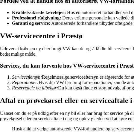
Fordele ved at handle hos en autoriseret VW-forhandle
Kvalitetssikrede køretøjer:
Hos en autoriseret forhandler ved du
Professionel rådgivning:
Deres erfarne personale kan vejlede 
Garanti og service:
Autoriserede forhandlere tilbyder ofte gode ga
VW-servicecentre i Præstø
Udover at købe en ny eller brugt VW kan du også få din bil serviceret h
bedst mulige måde.
Services, du kan forvente hos VW-servicecentre i Præst
Serviceeftersyn:
Regelmæssige serviceeftersyn er afgørende for at
Reparationer:
Hvis din VW har brug for reparationer, kan de aut
Reservedele og tilbehør:
Du kan også finde et stort udvalg af orig
Aftal en prøvekørsel eller en serviceaftale i
Uanset om du er på udkig efter en ny bil eller har brug for service på
prøvekørsel eller en serviceaftale i dag og oplev glæden ved at køre e
Husk altid at vælge autoriserede VW-forhandlere og servicecentre 