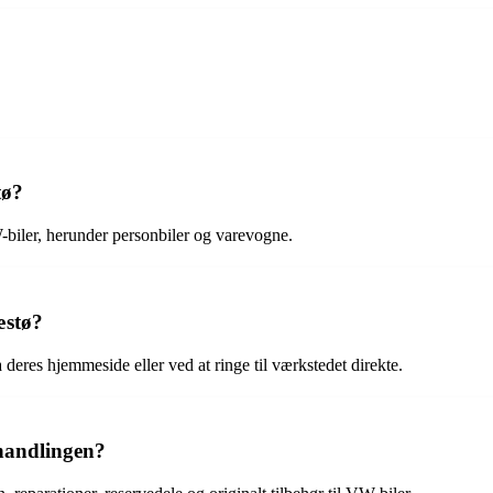
tø?
-biler, herunder personbiler og varevogne.
æstø?
res hjemmeside eller ved at ringe til værkstedet direkte.
rhandlingen?