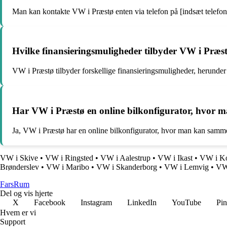
Man kan kontakte VW i Præstø enten via telefon på [indsæt telefonn
Hvilke finansieringsmuligheder tilbyder VW i Præst
VW i Præstø tilbyder forskellige finansieringsmuligheder, herunder 
Har VW i Præstø en online bilkonfigurator, hvor 
Ja, VW i Præstø har en online bilkonfigurator, hvor man kan samm
VW i Skive
•
VW i Ringsted
•
VW i Aalestrup
•
VW i Ikast
•
VW i Ko
Brønderslev
•
VW i Maribo
•
VW i Skanderborg
•
VW i Lemvig
•
VW
Fars
Rum
Del og vis hjerte
X
Facebook
Instagram
LinkedIn
YouTube
Pin
Hvem er vi
Support