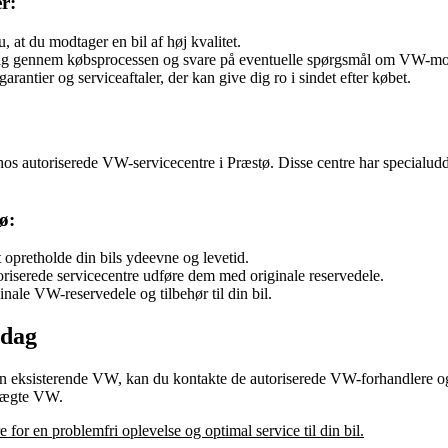
r:
, at du modtager en bil af høj kvalitet.
dig gennem købsprocessen og svare på eventuelle spørgsmål om VW-mod
rantier og serviceaftaler, der kan give dig ro i sindet efter købet.
os autoriserede VW-servicecentre i Præstø. Disse centre har specialudda
ø:
 opretholde din bils ydeevne og levetid.
oriserede servicecentre udføre dem med originale reservedele.
inale VW-reservedele og tilbehør til din bil.
 dag
 din eksisterende VW, kan du kontakte de autoriserede VW-forhandlere og
n ægte VW.
for en problemfri oplevelse og optimal service til din bil.