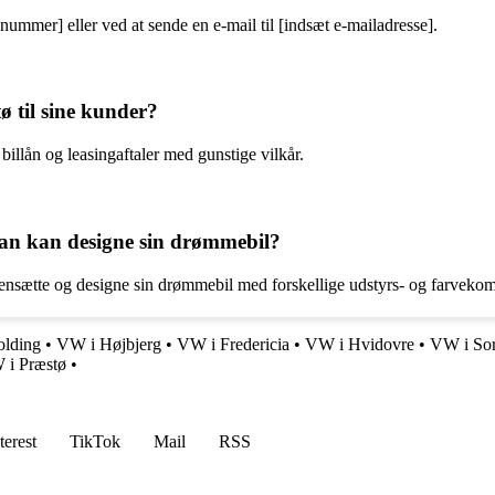
ummer] eller ved at sende en e-mail til [indsæt e-mailadresse].
ø til sine kunder?
billån og leasingaftaler med gunstige vilkår.
man kan designe sin drømmebil?
ensætte og designe sin drømmebil med forskellige udstyrs- og farvekom
lding
•
VW i Højbjerg
•
VW i Fredericia
•
VW i Hvidovre
•
VW i So
 i Præstø
•
terest
TikTok
Mail
RSS