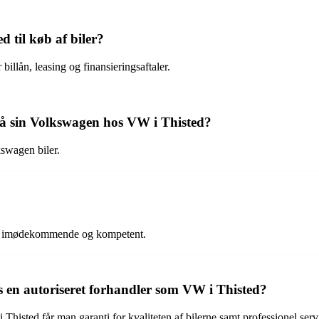
 til køb af biler?
illån, leasing og finansieringsaftaler.
på sin Volkswagen hos VW i Thisted?
kswagen biler.
el, imødekommende og kompetent.
s en autoriseret forhandler som VW i Thisted?
histed får man garanti for kvaliteten af bilerne samt professionel serv