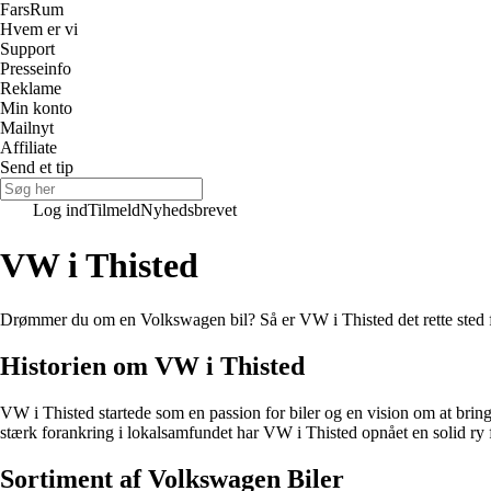
Fars
Rum
Hvem er vi
Support
Presseinfo
Reklame
Min konto
Mailnyt
Affiliate
Send et tip
Log ind
Tilmeld
Nyhedsbrevet
VW i Thisted
Drømmer du om en Volkswagen bil? Så er VW i Thisted det rette sted fo
Historien om VW i Thisted
VW i Thisted startede som en passion for biler og en vision om at brin
stærk forankring i lokalsamfundet har VW i Thisted opnået en solid ry f
Sortiment af Volkswagen Biler