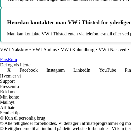
Hvordan kontakter man VW i Thisted for yderligere 
Man kan kontakte VW i Thisted enten via telefon, e-mail eller ved 
VW i Nakskov
•
VW i Aarhus
•
VW i Kalundborg
•
VW i Næstved
•
Fars
Rum
Del og vis hjerte
X
Facebook
Instagram
LinkedIn
YouTube
Pin
Hvem er vi
Support
Presseinfo
Reklame
Min konto
Mailnyt
Affiliate
Send et tip
© Kun til personlig brug.
© Alle rettigheder forbeholdes. Vi deltager i affiliateprogrammer og mo
© Rettighederne til alt indhold på dette website forbeholdes. Vi kan t