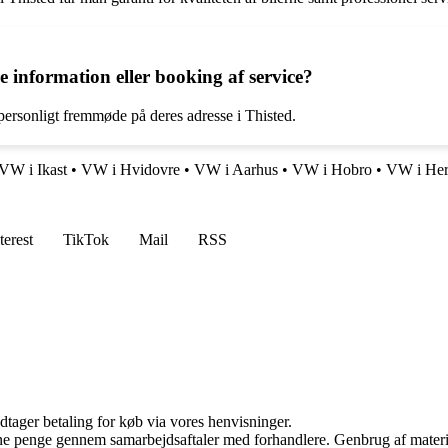
information eller booking af service?
personligt fremmøde på deres adresse i Thisted.
VW i Ikast
•
VW i Hvidovre
•
VW i Aarhus
•
VW i Hobro
•
VW i Her
terest
TikTok
Mail
RSS
dtager betaling for køb via vores henvisninger.
jene penge gennem samarbejdsaftaler med forhandlere. Genbrug af materi