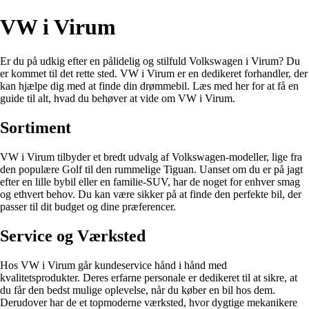
VW i Virum
Er du på udkig efter en pålidelig og stilfuld Volkswagen i Virum? Du
er kommet til det rette sted. VW i Virum er en dedikeret forhandler, der
kan hjælpe dig med at finde din drømmebil. Læs med her for at få en
guide til alt, hvad du behøver at vide om VW i Virum.
Sortiment
VW i Virum tilbyder et bredt udvalg af Volkswagen-modeller, lige fra
den populære Golf til den rummelige Tiguan. Uanset om du er på jagt
efter en lille bybil eller en familie-SUV, har de noget for enhver smag
og ethvert behov. Du kan være sikker på at finde den perfekte bil, der
passer til dit budget og dine præferencer.
Service og Værksted
Hos VW i Virum går kundeservice hånd i hånd med
kvalitetsprodukter. Deres erfarne personale er dedikeret til at sikre, at
du får den bedst mulige oplevelse, når du køber en bil hos dem.
Derudover har de et topmoderne værksted, hvor dygtige mekanikere