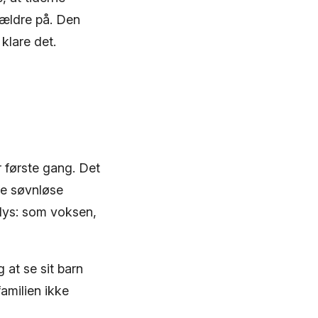
rældre på. Den
 klare det.
r første gang. Det
de søvnløse
 lys: som voksen,
at se sit barn
amilien ikke