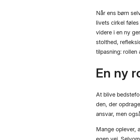
Når ens børn selv
livets cirkel føl
videre i en ny g
stolthed, reflek
tilpasning: rolle
En ny ro
At blive bedstefo
den, der opdrager
ansvar, men også 
Mange oplever, at
egen vej. Selvom 