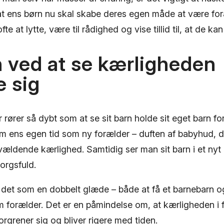
at ens børn nu skal skabe deres egen måde at være fo
fte at lytte, være til rådighed og vise tillid til, at de kan
 ved at se kærligheden
 sig
er rører så dybt som at se sit barn holde sit eget barn fo
 ens egen tid som ny forælder – duften af babyhud, 
vældende kærlighed. Samtidig ser man sit barn i et nyt
orgsfuld.
det som en dobbelt glæde – både at få et barnebarn og 
m forælder. Det er en påmindelse om, at kærligheden i f
orgrener sig og bliver rigere med tiden.