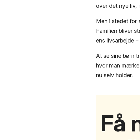
over det nye liv,
Men i stedet for 
Familien bliver s
ens livsarbejde –
At se sine børn tr
hvor man mærker, 
nu selv holder.
Få n