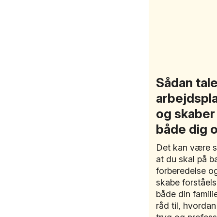
Sådan tal
arbejdspl
og skaber
både dig o
Det kan være så
at du skal på b
forberedelse o
skabe forståelse
både din famili
råd til, hvorda