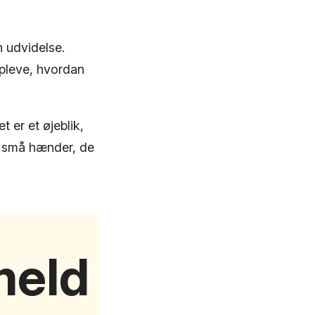
n udvidelse.
 opleve, hvordan
t er et øjeblik,
de små hænder, de
lmeld