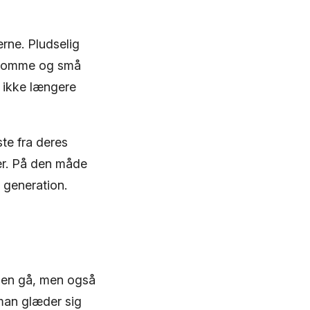
rne. Pludselig
ygdomme og små
 ikke længere
te fra deres
er. På den måde
l generation.
iden gå, men også
man glæder sig