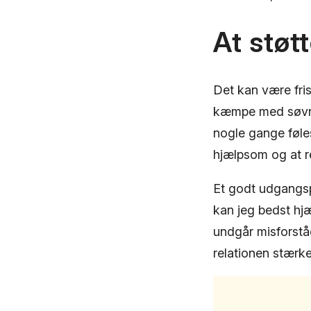
At støt
Det kan være fri
kæmpe med søvnm
nogle gange føle
hjælpsom og at r
Et godt udgangspu
kan jeg bedst hj
undgår misforståe
relationen stærke