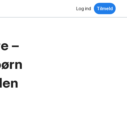
Log ind
Tilmeld
e –
børn
len