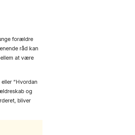
unge forældre
menende råd kan
mellem at være
” eller “Hvordan
rældreskab og
deret, bliver