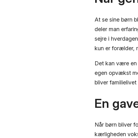
At se sine børn 
deler man erfari
sejre i hverdage
kun er forælder, 
Det kan være en 
egen opvækst med
bliver familielive
En gave
Når børn bliver f
kærligheden vok