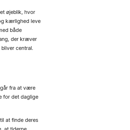
et øjeblik, hvor
 og kærlighed leve
t med både
gang, der kræver
bliver central.
 går fra at være
e for det daglige
l at finde deres
, at tiderne