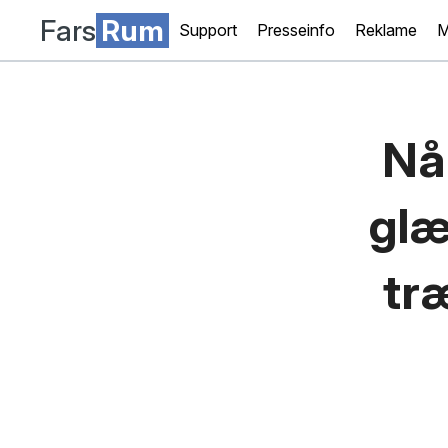
Fars
Rum
Support
Presseinfo
Reklame
M
Nå
glæ
tr