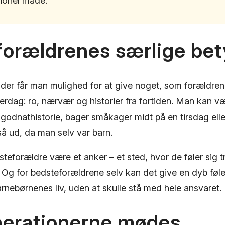
sionel måde.
forældrenes særlige be
er får man mulighed for at give noget, som forældrene
l hverdag: ro, nærvær og historier fra fortiden. Man kan v
godnathistorie, bager småkager midt på en tirsdag elle
å ud, da man selv var barn.
teforældre være et anker – et sted, hvor de føler sig 
 Og for bedsteforældrene selv kan det give en dyb føle
rnebørnenes liv, uden at skulle stå med hele ansvaret.
nerationerne mødes