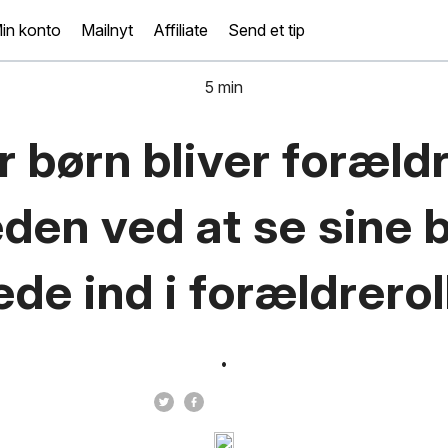
in konto
Mailnyt
Affiliate
Send et tip
5 min
r børn bliver forældr
den ved at se sine 
æde ind i forældrerol