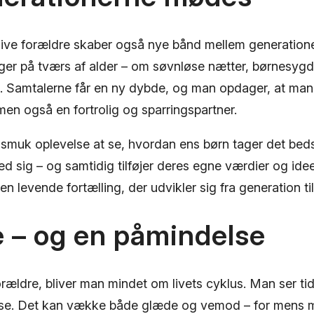
blive forældre skaber også nye bånd mellem generatione
nger på tværs af alder – om søvnløse nætter, børnes
n. Samtalerne får en ny dybde, og man opdager, at man
men også en fortrolig og sparringspartner.
smuk oplevelse at se, hvordan ens børn tager det beds
 sig – og samtidig tilføjer deres egne værdier og ide
t en levende fortælling, der udvikler sig fra generation ti
 – og en påmindelse
orældre, bliver man mindet om livets cyklus. Man ser t
se. Det kan vække både glæde og vemod – for mens 