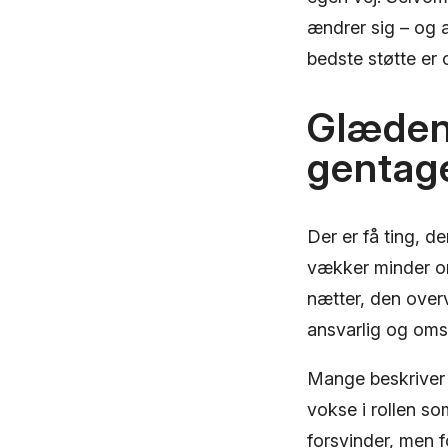
ændrer sig – og 
bedste støtte er o
Glæden
gentage
Der er få ting, d
vækker minder om
nætter, den over
ansvarlig og oms
Mange beskriver 
vokse i rollen so
forsvinder, men f