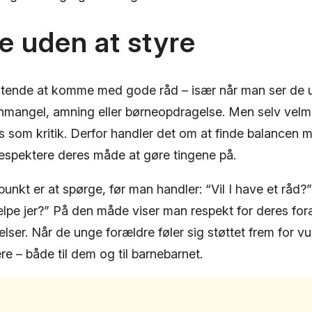
te uden at styre
stende at komme med gode råd – især når man ser de 
angel, amning eller børneopdragelse. Men selv vel
s som kritik. Derfor handler det om at finde balancen 
espektere deres måde at gøre tingene på.
nkt er at spørge, før man handler: “Vil I have et råd?
ælpe jer?” På den måde viser man respekt for deres fo
lser. Når de unge forældre føler sig støttet frem for vur
re – både til dem og til barnebarnet.