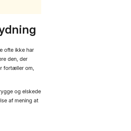
tydning
 ofte ikke har
ære den, der
r fortæller om,
trygge og elskede
lse af mening at