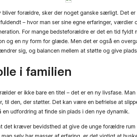
 bliver forældre, sker der noget ganske særligt. Det er 
es fuldendt – hvor man ser sine egne erfaringer, værdier
eneration. For mange bedsteforældre er det en tid fyld
sion og en ny form for glæde. Men det er også en over
n ændrer sig, og balancen mellem at støtte og give plads 
lle i familien
rælder er ikke bare en titel – det er en ny livsfase. Man
, til den, der støtter. Det kan være en befrielse at slipp
en udfordring at finde sin plads i den nye dynamik.
 det kræver bevidsthed at give de unge forældre rum ti
man selv har masser af erfaring, er det vigtigt at huske