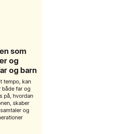
uren som
ær og
ar og barn
jt tempo, kan
or både far og
us på, hvordan
tionen, skaber
 samtaler og
nerationer