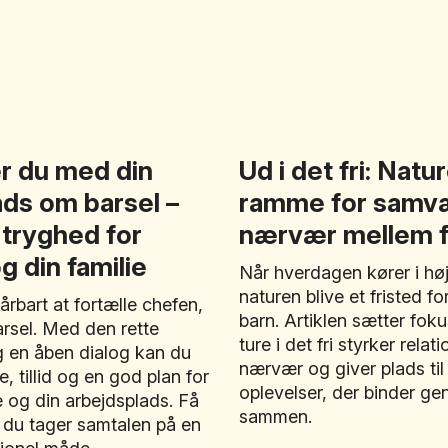
er du med din
Ud i det fri: Nat
ads om barsel –
ramme for samv
 tryghed for
nærvær mellem f
g din familie
Når hverdagen kører i hø
naturen blive et fristed f
rbart at fortælle chefen,
barn. Artiklen sætter fok
arsel. Med den rette
ture i det fri styrker rela
g en åben dialog kan du
nærvær og giver plads til
, tillid og en god plan for
oplevelser, der binder ge
e og din arbejdsplads. Få
sammen.
n du tager samtalen på en