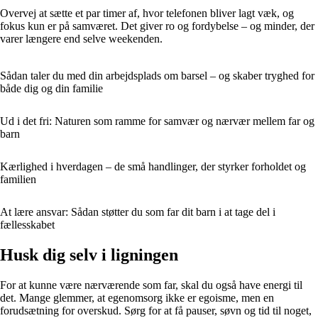
Overvej at sætte et par timer af, hvor telefonen bliver lagt væk, og
fokus kun er på samværet. Det giver ro og fordybelse – og minder, der
varer længere end selve weekenden.
Sådan taler du med din arbejdsplads om barsel – og skaber tryghed for
både dig og din familie
Ud i det fri: Naturen som ramme for samvær og nærvær mellem far og
barn
Kærlighed i hverdagen – de små handlinger, der styrker forholdet og
familien
At lære ansvar: Sådan støtter du som far dit barn i at tage del i
fællesskabet
Husk dig selv i ligningen
For at kunne være nærværende som far, skal du også have energi til
det. Mange glemmer, at egenomsorg ikke er egoisme, men en
forudsætning for overskud. Sørg for at få pauser, søvn og tid til noget,