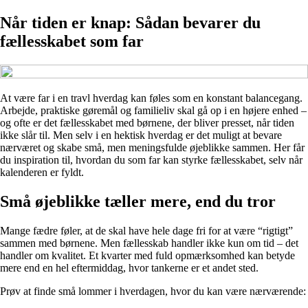
Når tiden er knap: Sådan bevarer du
fællesskabet som far
At være far i en travl hverdag kan føles som en konstant balancegang.
Arbejde, praktiske gøremål og familieliv skal gå op i en højere enhed –
og ofte er det fællesskabet med børnene, der bliver presset, når tiden
ikke slår til. Men selv i en hektisk hverdag er det muligt at bevare
nærværet og skabe små, men meningsfulde øjeblikke sammen. Her får
du inspiration til, hvordan du som far kan styrke fællesskabet, selv når
kalenderen er fyldt.
Små øjeblikke tæller mere, end du tror
Mange fædre føler, at de skal have hele dage fri for at være “rigtigt”
sammen med børnene. Men fællesskab handler ikke kun om tid – det
handler om kvalitet. Et kvarter med fuld opmærksomhed kan betyde
mere end en hel eftermiddag, hvor tankerne er et andet sted.
Prøv at finde små lommer i hverdagen, hvor du kan være nærværende: