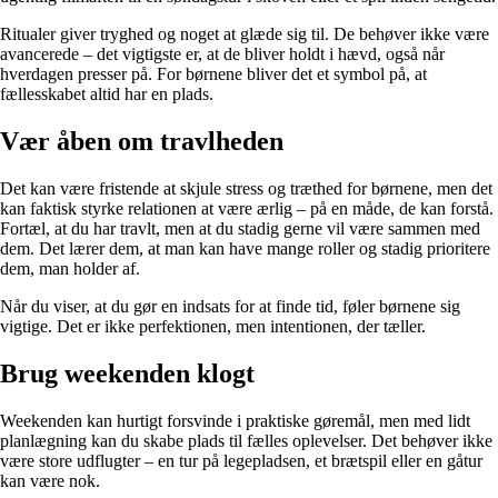
Ritualer giver tryghed og noget at glæde sig til. De behøver ikke være
avancerede – det vigtigste er, at de bliver holdt i hævd, også når
hverdagen presser på. For børnene bliver det et symbol på, at
fællesskabet altid har en plads.
Vær åben om travlheden
Det kan være fristende at skjule stress og træthed for børnene, men det
kan faktisk styrke relationen at være ærlig – på en måde, de kan forstå.
Fortæl, at du har travlt, men at du stadig gerne vil være sammen med
dem. Det lærer dem, at man kan have mange roller og stadig prioritere
dem, man holder af.
Når du viser, at du gør en indsats for at finde tid, føler børnene sig
vigtige. Det er ikke perfektionen, men intentionen, der tæller.
Brug weekenden klogt
Weekenden kan hurtigt forsvinde i praktiske gøremål, men med lidt
planlægning kan du skabe plads til fælles oplevelser. Det behøver ikke
være store udflugter – en tur på legepladsen, et brætspil eller en gåtur
kan være nok.