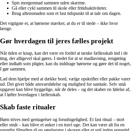
Spis morgenmad sammen uden skærme.
Gå eller cykl sammen til skole eller fritidsaktiviteter.
Brug aftensmaden som et fast tidspunkt til at tale om dagen.
Det vigtigste er, at børnene mærker, at du er til stede – ikke hvor
længe.
Gør hverdagen til jeres fælles projekt
Når tiden er knap, kan det være en fordel at tænke fællesskab ind i de
ting, der alligevel skal gøres. I stedet for at se madlavning, rengøring
eller indkøb som pligter, kan du inddrage børnene og gøre det til noget,
I gør sammen.
Lad dem hjælpe med at dække bord, vælge opskrifter eller pakke varer
ud. Det giver både ansvarsfølelse og mulighed for samtale. Selv små
opgaver kan blive hyggelige, når de deles – og det skaber en følelse af,
at I løfter hverdagen i fællesskab.
Skab faste ritualer
Børn trives med gentagelser og forudsigelighed. Et fast ritual – stort
eller småt – kan blive et anker i en travl uge. Det kan være alt fra en
ugentlig filmaften til en søndagstur i skoven eller et spil inden sengetid.